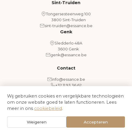
Sint-Truiden
Tongersesteenweg 100
3800 Sint-Truiden
sint-truiden@essance.be
Genk
Sledderlo 48A
3600 Genk
genk@essance.be
Contact
info@essance.be
+32 11 93 36 62
Wij gebruiken cookies en vergelijkbare technologieën
om onze website goed te laten functioneren. Lees
Algemene voorwaarden
Cookiebeleid
meer in ons
cookiebeleid
.
© 2026 Essance - Medical Aesthetic Clinic. Alle rechten
Weigeren
Accepteren
voorbehouden.