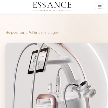
Helpcenter
›
LPG Endermologie