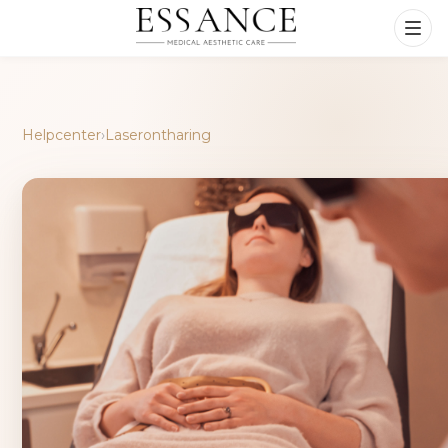
Helpcenter
›
Laserontharing