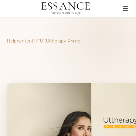
Helpcenter
›
HIFU (Ultherapy Prime)