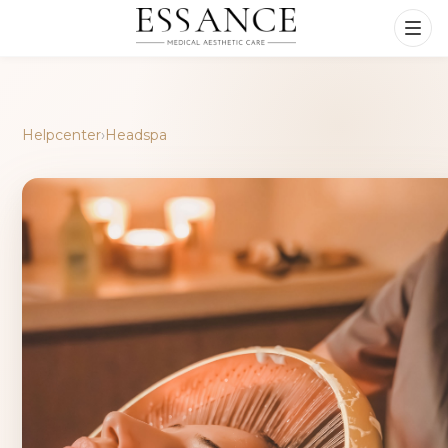
Helpcenter
›
Headspa