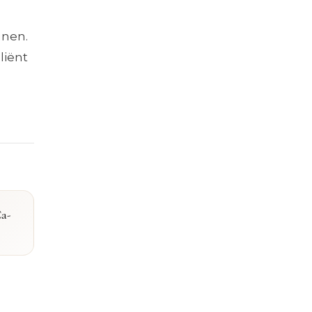
unen.
liënt
a-