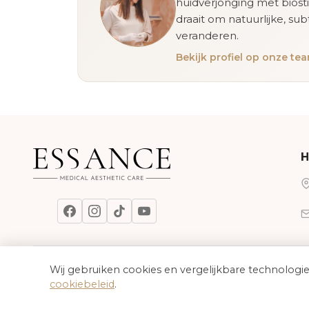
huidverjonging met biost
draait om natuurlijke, sub
veranderen.
Bekijk profiel op onze t
H
Wij gebruiken cookies en vergelijkbare technologi
Cadeaubon
cookiebeleid
.
© 