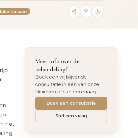
 Julie Nassen
Meer info over de
behandeling?
ijd
Boek een vrijblijvende
r
consultatie in één van onze
klinieken of stel een vraag.
Boek een consultatie
en,
 en
Stel een vraag
an het
aling