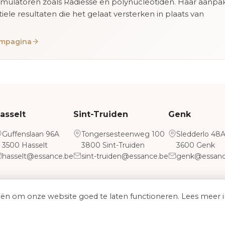
imulatoren zoals Radiesse en polynucleotiden. Haar aanpa
tiele resultaten die het gelaat versterken in plaats van
eampagina
asselt
Sint-Truiden
Genk
Guffenslaan 96A
Tongersesteenweg 100
Sledderlo 48
3500 Hasselt
3800 Sint-Truiden
3600 Genk
hasselt@essance.be
sint-truiden@essance.be
genk@essanc
eën om onze website goed te laten functioneren. Lees meer 
Algemene voorwaarden
Cookiebeleid
2026 Essance - Medical Aesthetic Clinic. Alle rechten voorbehoud