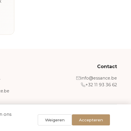
k
Contact
A
info@essance.be
+32 11 93 36 62
e.be
in ons
Weigeren
Accepteren
en.