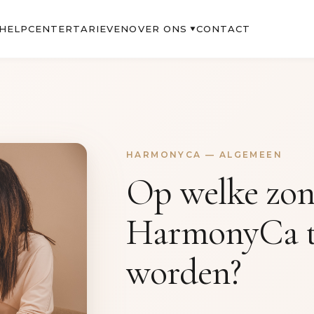
OVER ONS
HELPCENTER
TARIEVEN
CONTACT
▼
HARMONYCA — ALGEMEEN
Op welke zon
HarmonyCa t
worden?