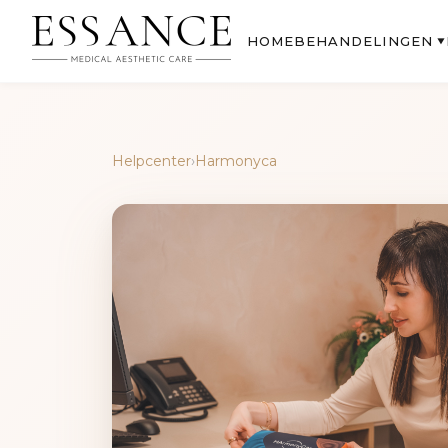
BEHANDELINGEN
HOME
▼
Helpcenter
›
Harmonyca