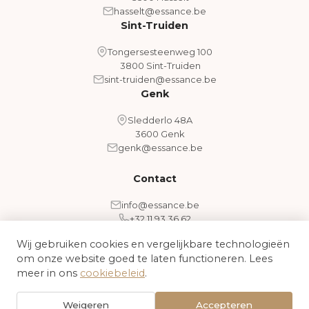
hasselt@essance.be
Sint-Truiden
Tongersesteenweg 100
3800 Sint-Truiden
sint-truiden@essance.be
Genk
Sledderlo 48A
3600 Genk
genk@essance.be
Contact
info@essance.be
+32 11 93 36 62
Wij gebruiken cookies en vergelijkbare technologieën
om onze website goed te laten functioneren. Lees
Algemene voorwaarden
Cookiebeleid
meer in ons
cookiebeleid
.
© 2026 Essance - Medical Aesthetic Clinic. Alle rechten
Weigeren
Accepteren
voorbehouden.