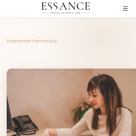
Helpcenter
›
Harmonyca