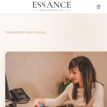
Helpcenter
›
Harmonyca