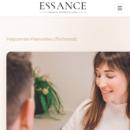
Helpcenter
›
Haarverlies (Trichotest)