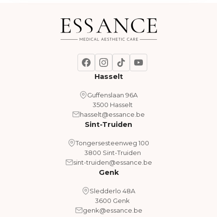
Hasselt
Guffenslaan 96A
3500 Hasselt
hasselt@essance.be
Sint-Truiden
Tongersesteenweg 100
3800 Sint-Truiden
sint-truiden@essance.be
Genk
Sledderlo 48A
3600 Genk
genk@essance.be