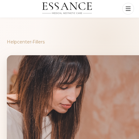
Helpcenter
›
Fillers