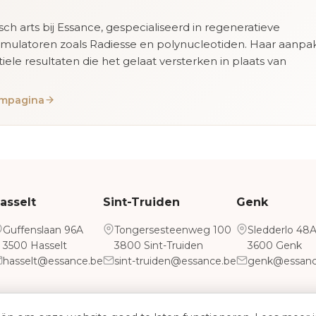
isch arts bij Essance, gespecialiseerd in regeneratieve
imulatoren zoals Radiesse en polynucleotiden. Haar aanpa
tiele resultaten die het gelaat versterken in plaats van
eampagina
asselt
Sint-Truiden
Genk
Guffenslaan 96A
Tongersesteenweg 100
Sledderlo 48
3500 Hasselt
3800 Sint-Truiden
3600 Genk
hasselt@essance.be
sint-truiden@essance.be
genk@essanc