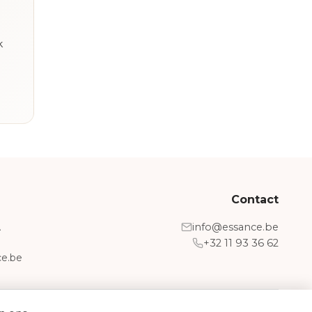
k
Contact
A
info@essance.be
+32 11 93 36 62
e.be