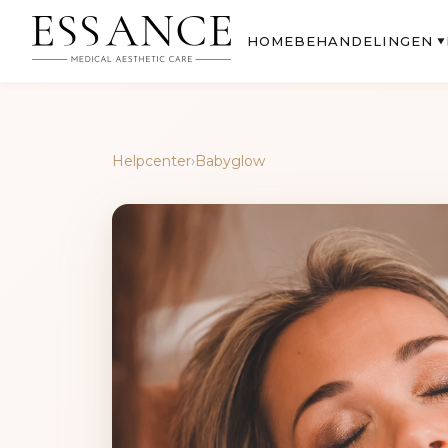
BEHANDELINGEN
HOME
▼
Helpcenter
›
Babyglow