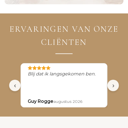
ERVARINGEN VAN ONZE
CLIËNTEN
Blij dat ik langsgekomen ben.
Zeer 
duide
‹
›
Super
hygië
Guy Rogge
Jenni
augustus 2026
gekre