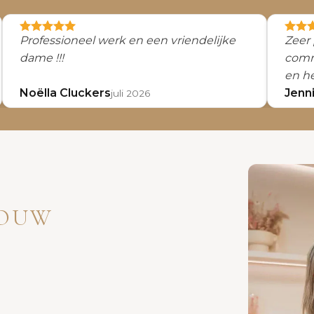
Professioneel werk en een vriendelijke
Zeer 
dame !!!
comm
en h
Noëlla Cluckers
gekre
Jenni
juli 2026
JOUW