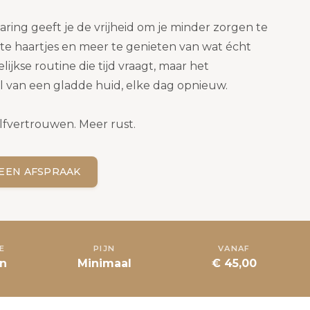
ing geeft je de vrijheid om je minder zorgen te
 haartjes en meer te genieten van wat écht
lijkse routine die tijd vraagt, maar het
l van een gladde huid, elke dag opnieuw.
lfvertrouwen. Meer rust.
EEN AFSPRAAK
E
PIJN
VANAF
n
Minimaal
€ 45,00