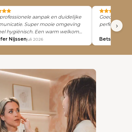
professionele aanpak en duidelijke
Goede Service, vriendelijk onthaa
unicatie. Super mooie omgeving
perfecte uitl
›
eel hygiënisch. Een warm welkom
gen van Jolien.
fer Nijssen
Betsy Jeuris
juli 2026