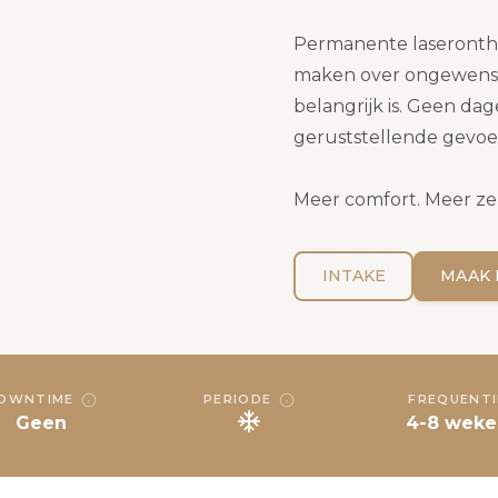
Permanente laseronthar
maken over ongewenste
belangrijk is. Geen dage
geruststellende gevoe
Meer comfort. Meer ze
INTAKE
MAAK 
OWNTIME
PERIODE
FREQUENTI
Geen
4-8 weke