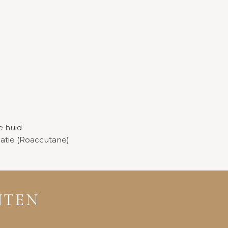
e huid
catie (Roaccutane)
NTEN