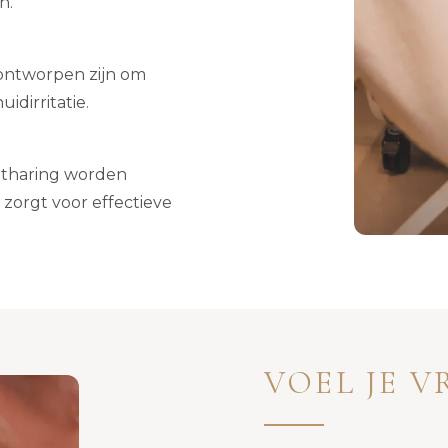
n.
ontworpen zijn om
idirritatie.
ntharing worden
 zorgt voor effectieve
VOEL JE V