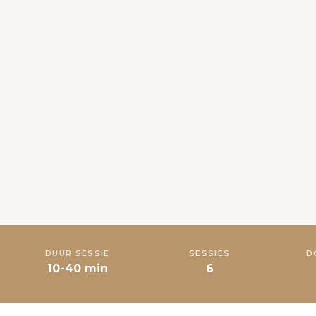
DUUR SESSIE
SESSIES
D
10-40 min
6