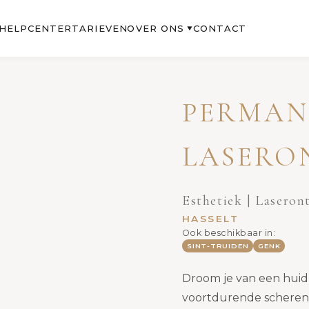
OVER ONS
HELPCENTER
TARIEVEN
CONTACT
▼
PERMAN
LASERO
Esthetiek | Laseron
HASSELT
Ook beschikbaar in:
SINT-TRUIDEN
GENK
Droom je van een huid 
voortdurende scheren,