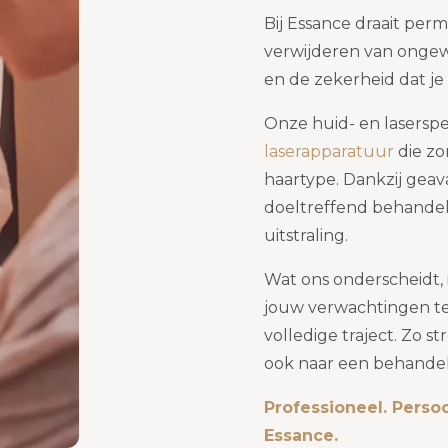
Bij Essance draait pe
verwijderen van ongew
en de zekerheid dat je 
Onze huid- en lasersp
laserapparatuur
die zo
haartype. Dankzij gea
doeltreffend behandel
uitstraling.
Wat ons onderscheidt, 
jouw verwachtingen t
volledige traject. Zo s
ook naar een behandelin
Professioneel. Persoon
Essance.