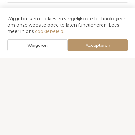
Wij gebruiken cookies en vergelijkbare technologieën
om onze website goed te laten functioneren. Lees
meer in ons
cookiebeleid
.
Contacteer ons voor
Weigeren
Accepteren
meer info
NAAM *
VOORNAAM *