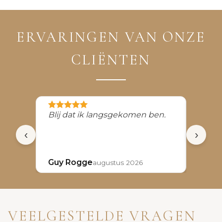
ERVARINGEN VAN ONZE
CLIËNTEN
Blij dat ik langsgekomen ben.
Profe
vriend
‹
›
Guy Rogge
Noëll
augustus 2026
VEELGESTELDE VRAGEN