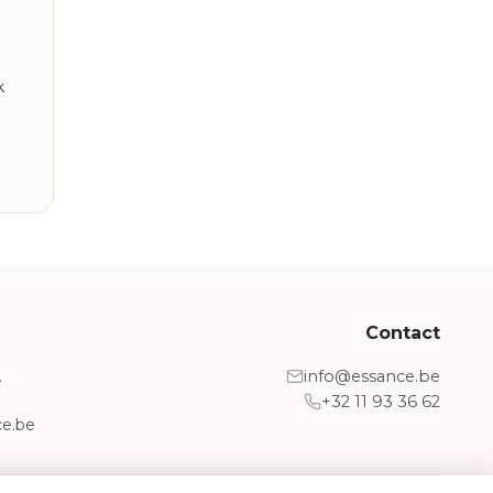
k
Contact
A
info@essance.be
+32 11 93 36 62
e.be