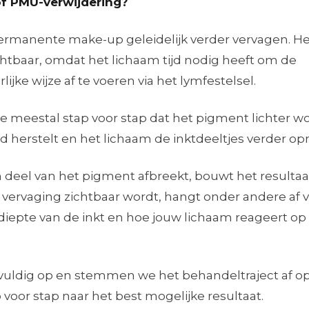
of PMU-verwijdering?
permanente make-up geleidelijk verder vervagen. He
ichtbaar, omdat het lichaam tijd nodig heeft om de
jke wijze af te voeren via het lymfestelsel.
 meestal stap voor stap dat het pigment lichter wo
uid herstelt en het lichaam de inktdeeltjes verder op
eel van het pigment afbreekt, bouwt het resultaat
 vervaging zichtbaar wordt, hangt onder andere af 
diepte van de inkt en hoe jouw lichaam reageert op
gvuldig op en stemmen we het behandeltraject af o
voor stap naar het best mogelijke resultaat.