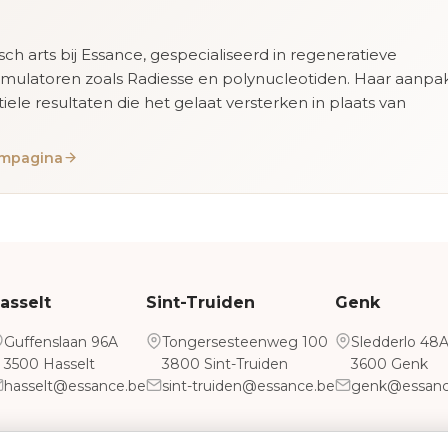
isch arts bij Essance, gespecialiseerd in regeneratieve
imulatoren zoals Radiesse en polynucleotiden. Haar aanpa
tiele resultaten die het gelaat versterken in plaats van
eampagina
asselt
Sint-Truiden
Genk
Guffenslaan 96A
Tongersesteenweg 100
Sledderlo 48
3500 Hasselt
3800 Sint-Truiden
3600 Genk
hasselt@essance.be
sint-truiden@essance.be
genk@essanc