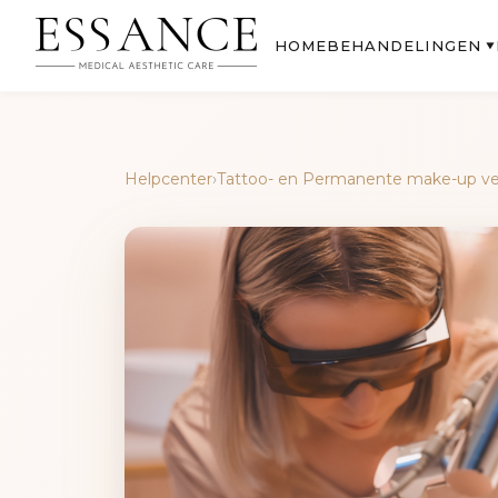
BEHANDELINGEN
HOME
▼
Helpcenter
›
Tattoo- en Permanente make-up ve