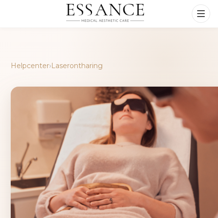
Helpcenter
›
Laserontharing