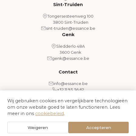
Sint-Truiden
Tongersesteenweg 100
3800 Sint-Truiden
sint-truiden@essance.be
Genk
Sledderlo 48A
3600 Genk
genk@essance.be
Contact
info@essance.be
+32 11 93 36 62
Wij gebruiken cookies en vergelijkbare technologieën
om onze website goed te laten functioneren. Lees
Algemene voorwaarden
Cookiebeleid
meer in ons
cookiebeleid
.
© 2026 Essance - Medical Aesthetic Clinic. Alle rechten
Weigeren
Accepteren
voorbehouden.