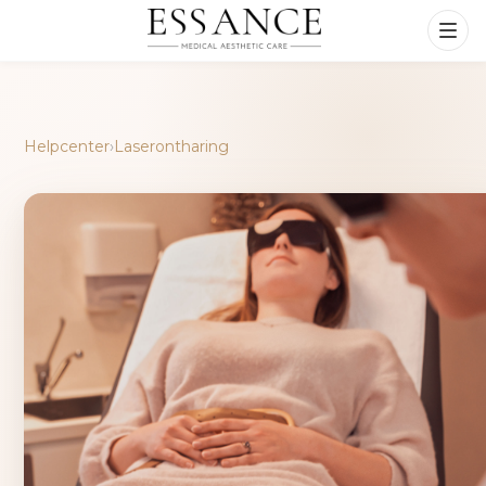
Helpcenter
›
Laserontharing