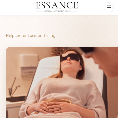
Helpcenter
›
Laserontharing