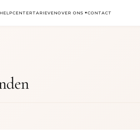
OVER ONS
HELPCENTER
TARIEVEN
CONTACT
▼
onden