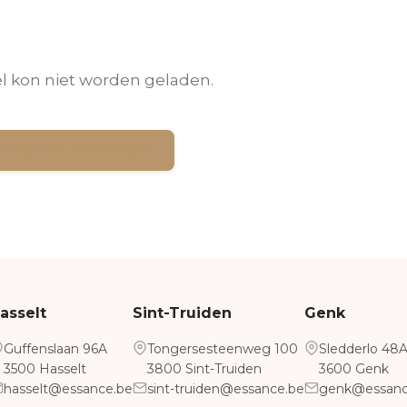
kel kon niet worden geladen.
Terug naar huidanalyse
asselt
Sint-Truiden
Genk
Guffenslaan 96A
Tongersesteenweg 100
Sledderlo 48
3500 Hasselt
3800 Sint-Truiden
3600 Genk
hasselt@essance.be
sint-truiden@essance.be
genk@essanc