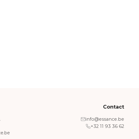
Contact
A
info@essance.be
+32 11 93 36 62
e.be