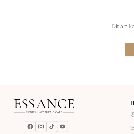
Dit arti
H