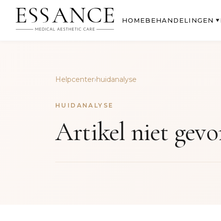
BEHANDELINGEN
HOME
▼
Helpcenter
›
huidanalyse
HUIDANALYSE
Artikel niet gev