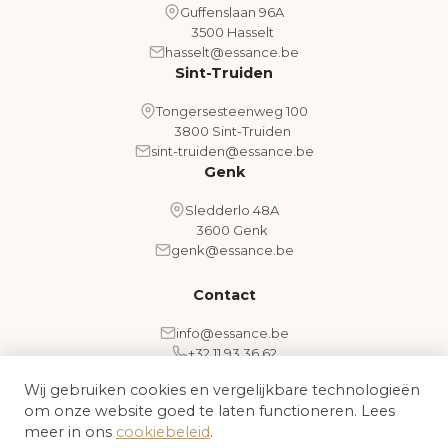
Guffenslaan 96A
3500 Hasselt
hasselt@essance.be
Sint-Truiden
Tongersesteenweg 100
3800 Sint-Truiden
sint-truiden@essance.be
Genk
Sledderlo 48A
3600 Genk
genk@essance.be
Contact
info@essance.be
+32 11 93 36 62
Wij gebruiken cookies en vergelijkbare technologieën
om onze website goed te laten functioneren. Lees
Algemene voorwaarden
Cookiebeleid
meer in ons
cookiebeleid
.